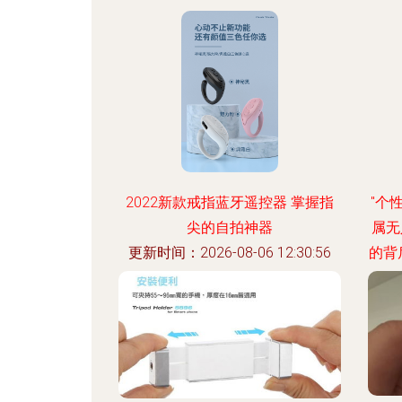
2022新款戒指蓝牙遥控器 掌握指
"个
尖的自拍神器
属无
更新时间：2026-08-06 12:30:56
的背
摇
现，
\n
往与
控摄