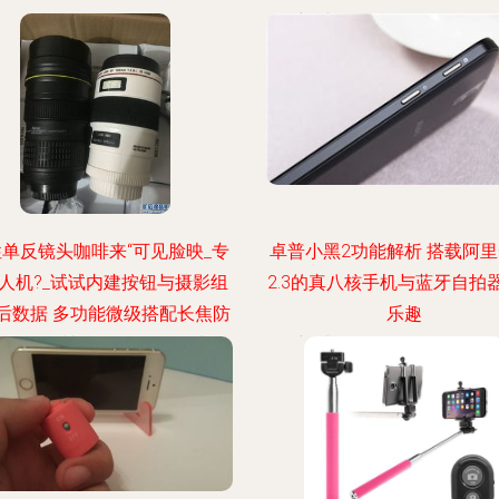
更新时间：2026-08-06 22:00
性单反镜头咖啡来“可见脸映_专
卓普小黑2功能解析 搭载阿里
人机?_试试内建按钮与摄影组
2.3的真八核手机与蓝牙自拍
后数据 多功能微级搭配长焦防
乐趣
晃特效看相机自组的行动表
更新时间：2026-08-06 10:10
”合中谈简洁说明隐藏好用之法
",全文同时解释手机的微小附件往
美学接演新一派成果 : 无线遥
影眼镜的远程力量让自成一角